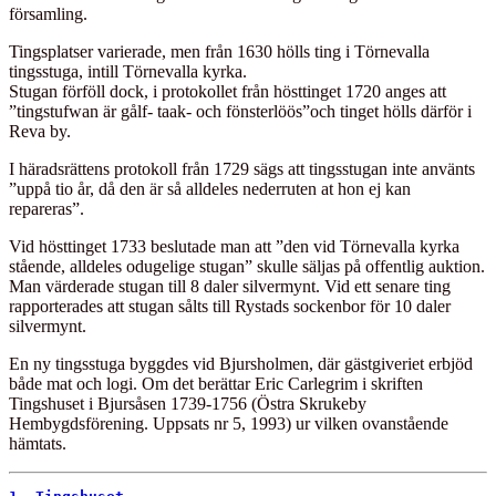
församling.
Tingsplatser varierade, men från 1630 hölls ting i Törnevalla
tingsstuga, intill Törnevalla kyrka.
Stugan förföll dock, i protokollet från hösttinget 1720 anges att
”tingstufwan är gålf- taak- och fönsterlöös”och tinget hölls därför i
Reva by.
I häradsrättens protokoll från 1729 sägs att tingsstugan inte använts
”uppå tio år, då den är så alldeles nederruten at hon ej kan
repareras”.
Vid hösttinget 1733 beslutade man att ”den vid Törnevalla kyrka
stående, alldeles odugelige stugan” skulle säljas på offentlig auktion.
Man värderade stugan till 8 daler silvermynt. Vid ett senare ting
rapporterades att stugan sålts till Rystads sockenbor för 10 daler
silvermynt.
En ny tingsstuga byggdes vid Bjursholmen, där gästgiveriet erbjöd
både mat och logi. Om det berättar Eric Carlegrim i skriften
Tingshuset i Bjursåsen 1739-1756 (Östra Skrukeby
Hembygdsförening. Uppsats nr 5, 1993) ur vilken ovanstående
hämtats.