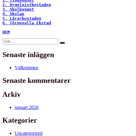
1. Tingshuset
2. Orgelnistbostaden
3. Skolbygget
4. Skolan
5. Lärarbostaden
6. Törnevalla Ekstad
HEM
Sök
Sök
efter:
Senaste inläggen
Välkommen
Senaste kommentarer
Arkiv
januari 2026
Kategorier
Uncategorized