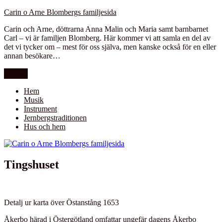
Hoppa
Carin o Arne Blombergs familjesida
till
Carin och Arne, döttrarna Anna Malin och Maria samt barnbarnet
innehåll
Carl – vi är familjen Blomberg. Här kommer vi att samla en del av
det vi tycker om – mest för oss själva, men kanske också för en eller
annan besökare…
Meny
Hem
Musik
Instrument
Jernbergstraditionen
Hus och hem
Tingshuset
Detalj ur karta över Östanstång 1653
Åkerbo härad i Östergötland omfattar ungefär dagens Åkerbo